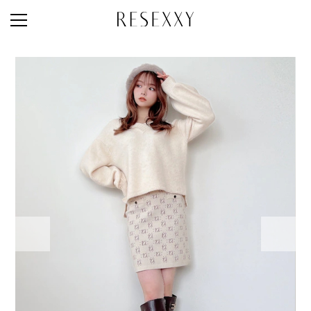
STAFF STYLE
NEWS
MAGAZINE
LOOK BOOK
NEW ARRIVAL
RANKING
STYLE PHOTO
ACCOUNT
SHOP LIST
CONCEPT
ONLINE STORE