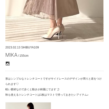
COMPANY
CONTACT
RECRUIT
FOR BUSINESS PARTNER
2023.02.13
SHIBUYA109
MIKA
/ 155cm
形はシンプルなトレンチコートですがサイドレースのデザインが周りと差をつけ
られます♡
軽い素材なので歩くと動きが綺麗にでます¨̮⃝
秋も使えるトレンチコートは1枚はマストで持っておきたいアイテム♪