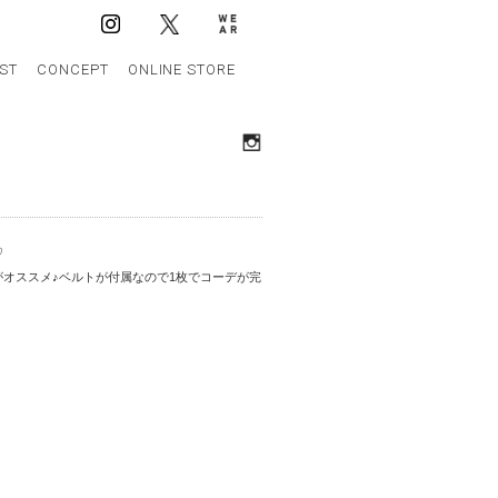
IST
CONCEPT
ONLINE STORE
♡
オススメ♪ベルトが付属なので1枚でコーデが完