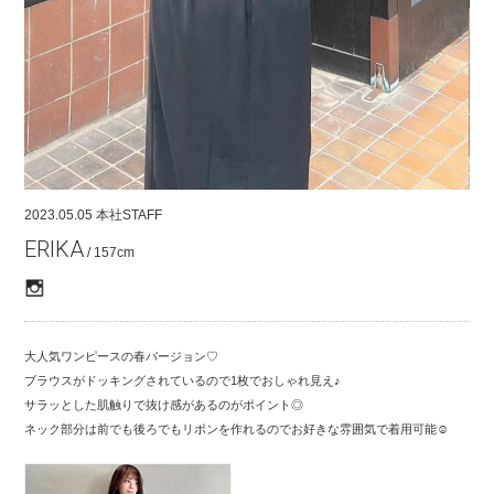
COMPANY
CONTACT
RECRUIT
FOR BUSINESS PARTNER
2023.05.05
本社STAFF
ERIKA
/ 157cm
大人気ワンピースの春バージョン♡
ブラウスがドッキングされているので1枚でおしゃれ見え♪
サラッとした肌触りで抜け感があるのがポイント◎
ネック部分は前でも後ろでもリボンを作れるのでお好きな雰囲気で着用可能☺︎