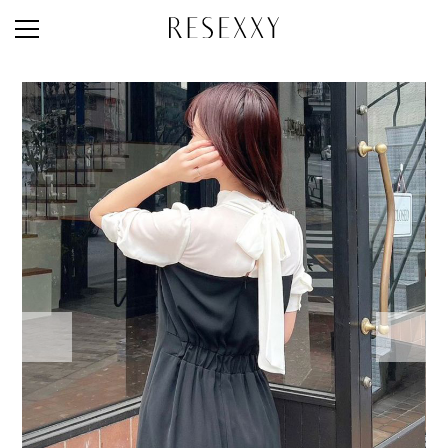
STAFF STYLE
NEWS
MAGAZINE
LOOK BOOK
NEW ARRIVAL
RANKING
STYLE PHOTO
ACCOUNT
SHOP LIST
CONCEPT
ONLINE STORE