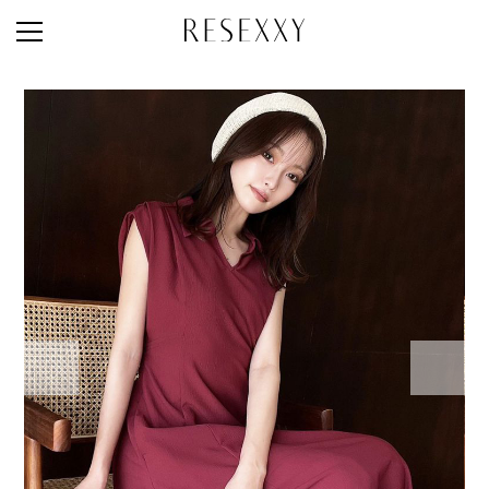
STAFF STYLE
NEWS
MAGAZINE
LOOK BOOK
NEW ARRIVAL
RANKING
STYLE PHOTO
ACCOUNT
SHOP LIST
CONCEPT
ONLINE STORE