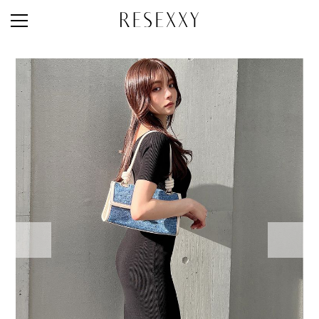
STAFF STYLE
NEWS
MAGAZINE
LOOK BOOK
NEW ARRIVAL
RANKING
STYLE PHOTO
ACCOUNT
SHOP LIST
CONCEPT
ONLINE STORE