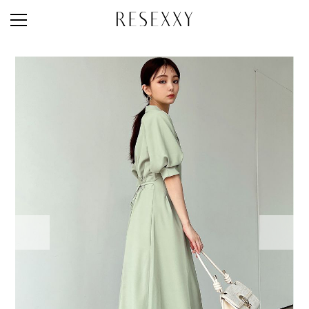
STAFF STYLE
NEWS
MAGAZINE
LOOK BOOK
NEW ARRIVAL
RANKING
STYLE PHOTO
ACCOUNT
SHOP LIST
CONCEPT
ONLINE STORE