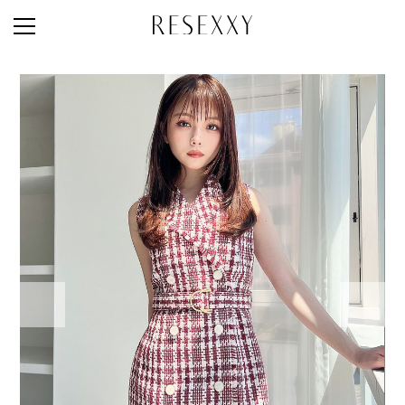
STAFF STYLE
NEWS
MAGAZINE
LOOK BOOK
NEW ARRIVAL
RANKING
STYLE PHOTO
ACCOUNT
SHOP LIST
CONCEPT
ONLINE STORE