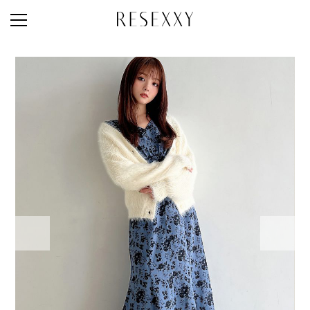
STAFF STYLE
NEWS
MAGAZINE
LOOK BOOK
NEW ARRIVAL
RANKING
STYLE PHOTO
ACCOUNT
SHOP LIST
CONCEPT
ONLINE STORE