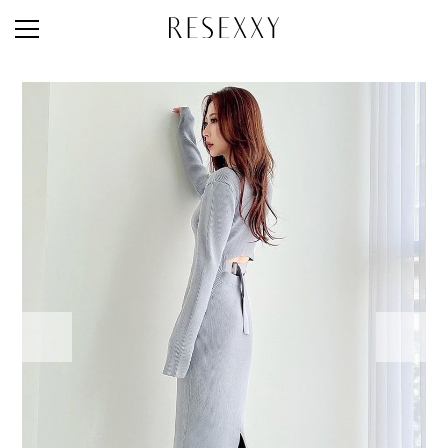
STAFF STYLE
NEWS
MAGAZINE
LOOK BOOK
NEW ARRIVAL
RANKING
STYLE PHOTO
ACCOUNT
SHOP LIST
CONCEPT
ONLINE STORE