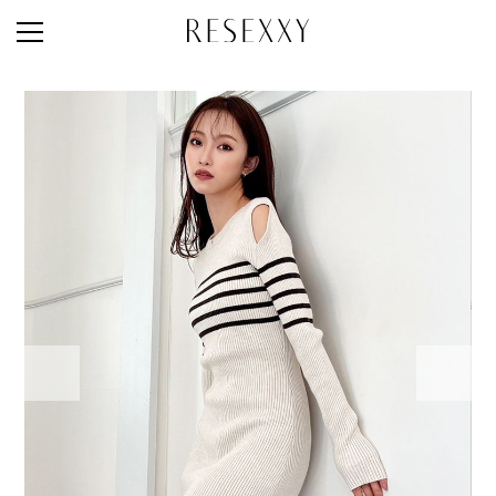
STAFF STYLE
NEWS
MAGAZINE
LOOK BOOK
NEW ARRIVAL
RANKING
STYLE PHOTO
ACCOUNT
SHOP LIST
CONCEPT
ONLINE STORE