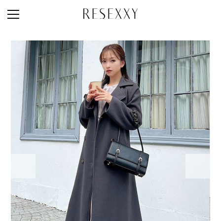
STAFF STYLE
NEWS
MAGAZINE
LOOK BOOK
NEW ARRIVAL
RANKING
STYLE PHOTO
ACCOUNT
SHOP LIST
CONCEPT
ONLINE STORE