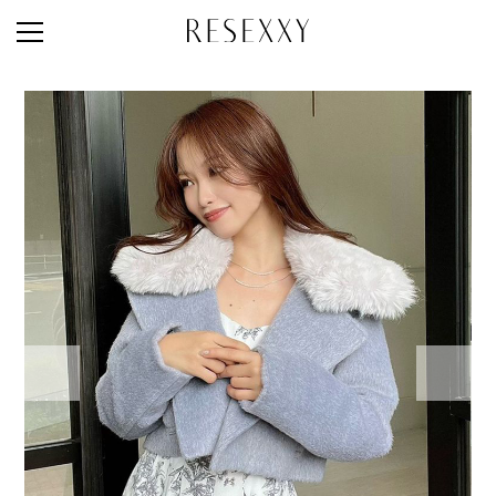
STAFF STYLE
NEWS
MAGAZINE
LOOK BOOK
NEW ARRIVAL
RANKING
STYLE PHOTO
ACCOUNT
SHOP LIST
CONCEPT
ONLINE STORE