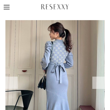
STAFF STYLE
NEWS
MAGAZINE
LOOK BOOK
NEW ARRIVAL
RANKING
STYLE PHOTO
ACCOUNT
SHOP LIST
CONCEPT
ONLINE STORE