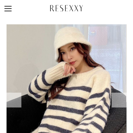
STAFF STYLE
NEWS
MAGAZINE
LOOK BOOK
NEW ARRIVAL
RANKING
STYLE PHOTO
ACCOUNT
SHOP LIST
CONCEPT
ONLINE STORE