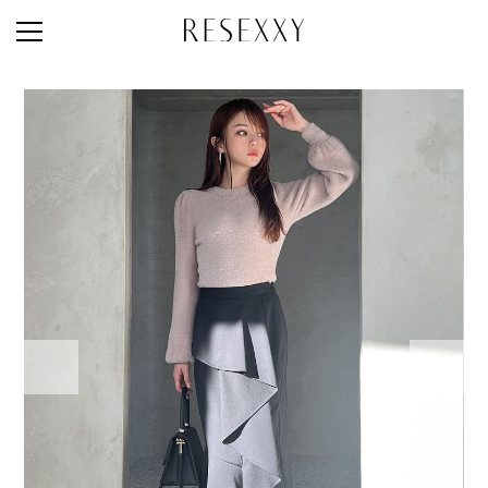
STAFF STYLE
NEWS
MAGAZINE
LOOK BOOK
NEW ARRIVAL
RANKING
STYLE PHOTO
ACCOUNT
SHOP LIST
CONCEPT
ONLINE STORE