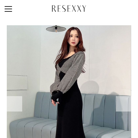
STAFF STYLE
NEWS
MAGAZINE
LOOK BOOK
NEW ARRIVAL
RANKING
STYLE PHOTO
ACCOUNT
SHOP LIST
CONCEPT
ONLINE STORE