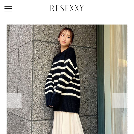
STAFF STYLE
NEWS
MAGAZINE
LOOK BOOK
NEW ARRIVAL
RANKING
STYLE PHOTO
ACCOUNT
SHOP LIST
CONCEPT
ONLINE STORE