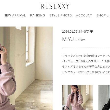
NEW ARRIVAL
RANKING
STYLE PHOTO
ACCOUNT
SHOP L
2024.01.22
本社STAFF
MIYU
/ 152cm
リラックスしたい気分の時はフーディワ
バックオープン&足元のスリットが女
ラフすぎるスタイルが苦手な方にもオ
ピンクカラーは甘くなりすぎないよう