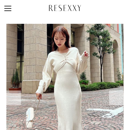
STAFF STYLE
NEWS
MAGAZINE
LOOK BOOK
NEW ARRIVAL
RANKING
STYLE PHOTO
ACCOUNT
SHOP LIST
CONCEPT
ONLINE STORE