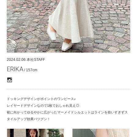
COMPANY
CONTACT
RECRUIT
FOR BUSINESS PARTNER
2024.02.06
本社STAFF
ERIKA
/ 157cm
ドッキングデザインがポイントのワンピース♪
レイヤードデザインなので1枚でおしゃれ見え◎
裾に向かってゆるやかに広がったマーメイドシルエットはラインを拾いすぎずス
タイルアップ効果バツグン！