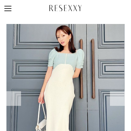
STAFF STYLE
NEWS
MAGAZINE
LOOK BOOK
NEW ARRIVAL
RANKING
STYLE PHOTO
ACCOUNT
SHOP LIST
CONCEPT
ONLINE STORE