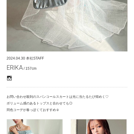
COMPANY
CONTACT
RECRUIT
FOR BUSINESS PARTNER
2024.04.30
本社STAFF
ERIKA
/ 157cm
お問い合わせ殺到のスパンコールスカートは光に当たるたび煌めく♡
ボリューム感のあるトップスと合わせても◎
同色コーデが春っぽくておすすめ☺︎