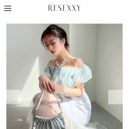
STAFF STYLE
NEWS
MAGAZINE
LOOK BOOK
NEW ARRIVAL
RANKING
STYLE PHOTO
ACCOUNT
SHOP LIST
CONCEPT
ONLINE STORE