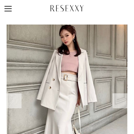
STAFF STYLE
NEWS
MAGAZINE
LOOK BOOK
NEW ARRIVAL
RANKING
STYLE PHOTO
ACCOUNT
SHOP LIST
CONCEPT
ONLINE STORE