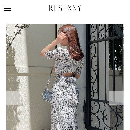
STAFF STYLE
NEWS
MAGAZINE
LOOK BOOK
NEW ARRIVAL
RANKING
STYLE PHOTO
ACCOUNT
SHOP LIST
CONCEPT
ONLINE STORE