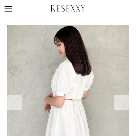
STAFF STYLE
NEWS
MAGAZINE
LOOK BOOK
NEW ARRIVAL
RANKING
STYLE PHOTO
ACCOUNT
SHOP LIST
CONCEPT
ONLINE STORE