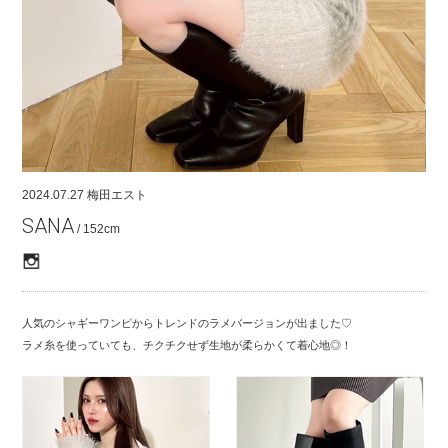
COMPANY
CONTACT
RECRUIT
FOR BUSINESS PARTNER
2024.07.27
梅田エスト
SANA
/ 152cm
人気のシャギーワンピからトレンドのラメバージョンが出ました♡
ラメ糸を使っていても、チクチクせず生地が柔らかくて着心地◎！