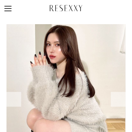
STAFF STYLE
NEWS
MAGAZINE
LOOK BOOK
NEW ARRIVAL
RANKING
STYLE PHOTO
ACCOUNT
SHOP LIST
CONCEPT
ONLINE STORE