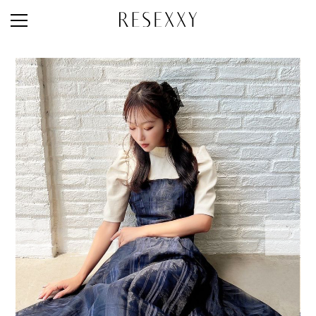
STAFF STYLE
NEWS
MAGAZINE
LOOK BOOK
NEW ARRIVAL
RANKING
STYLE PHOTO
ACCOUNT
SHOP LIST
CONCEPT
ONLINE STORE