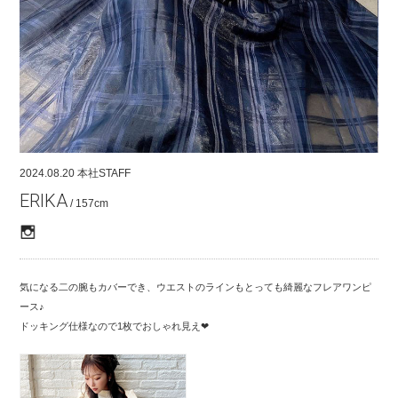
COMPANY
CONTACT
RECRUIT
FOR BUSINESS PARTNER
2024.08.20
本社STAFF
ERIKA
/ 157cm
気になる二の腕もカバーでき、ウエストのラインもとっても綺麗なフレアワンピ
ース♪
ドッキング仕様なので1枚でおしゃれ見え❤︎