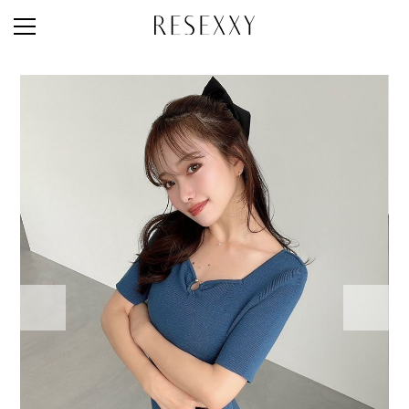
STAFF STYLE
NEWS
MAGAZINE
LOOK BOOK
NEW ARRIVAL
RANKING
STYLE PHOTO
ACCOUNT
SHOP LIST
CONCEPT
ONLINE STORE