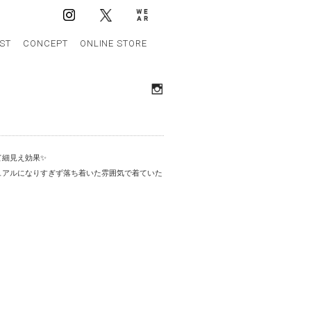
IST
CONCEPT
ONLINE STORE
て細見え効果✨
ュアルになりすぎず落ち着いた雰囲気で着ていた