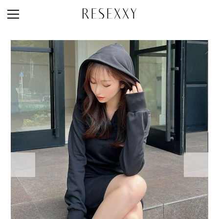
STAFF STYLE
NEWS
MAGAZINE
LOOK BOOK
NEW ARRIVAL
RANKING
STYLE PHOTO
ACCOUNT
SHOP LIST
CONCEPT
ONLINE STORE