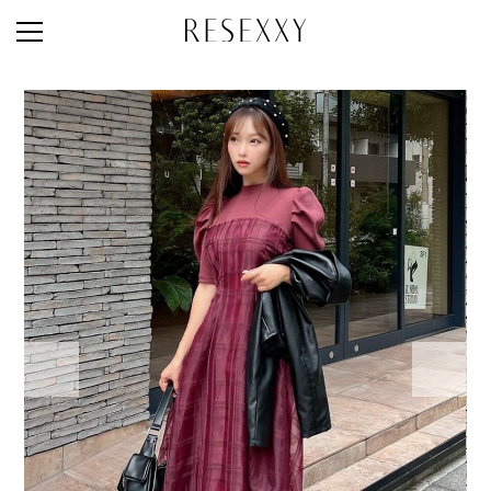
STAFF STYLE
NEWS
MAGAZINE
LOOK BOOK
NEW ARRIVAL
RANKING
STYLE PHOTO
ACCOUNT
SHOP LIST
CONCEPT
ONLINE STORE