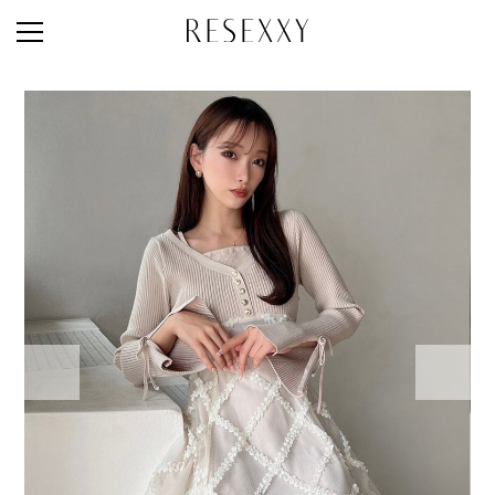
STAFF STYLE
NEWS
MAGAZINE
LOOK BOOK
NEW ARRIVAL
RANKING
STYLE PHOTO
ACCOUNT
SHOP LIST
CONCEPT
ONLINE STORE