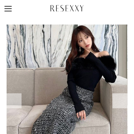
STAFF STYLE
NEWS
MAGAZINE
LOOK BOOK
NEW ARRIVAL
RANKING
STYLE PHOTO
ACCOUNT
SHOP LIST
CONCEPT
ONLINE STORE