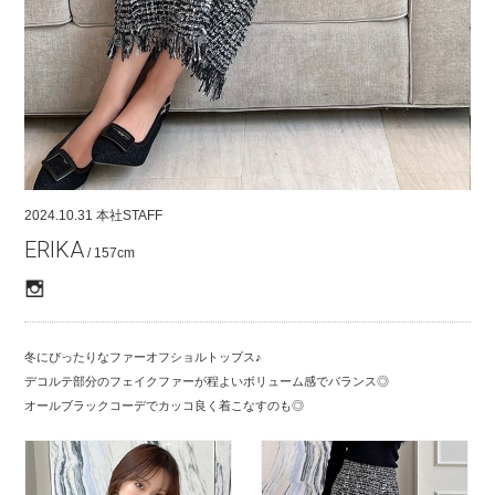
COMPANY
CONTACT
RECRUIT
FOR BUSINESS PARTNER
2024.10.31
本社STAFF
ERIKA
/ 157cm
冬にぴったりなファーオフショルトップス♪
デコルテ部分のフェイクファーが程よいボリューム感でバランス◎
オールブラックコーデでカッコ良く着こなすのも◎