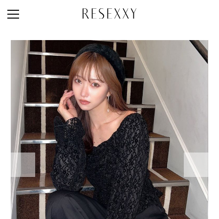
STAFF STYLE
NEWS
MAGAZINE
LOOK BOOK
NEW ARRIVAL
RANKING
STYLE PHOTO
ACCOUNT
SHOP LIST
CONCEPT
ONLINE STORE