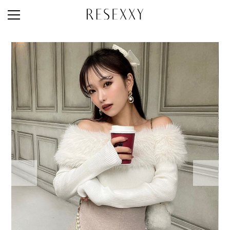
STAFF STYLE
NEWS
MAGAZINE
LOOK BOOK
NEW ARRIVAL
RANKING
STYLE PHOTO
ACCOUNT
SHOP LIST
CONCEPT
ONLINE STORE