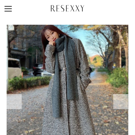
STAFF STYLE
NEWS
MAGAZINE
LOOK BOOK
NEW ARRIVAL
RANKING
STYLE PHOTO
ACCOUNT
SHOP LIST
CONCEPT
ONLINE STORE