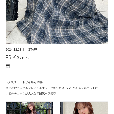
COMPANY
CONTACT
RECRUIT
FOR BUSINESS PARTNER
2024.12.13
本社STAFF
ERIKA
/ 157cm
大人気スカートが今年も登場♪
裾にかけて広がるフレアシルエットが際立ちメリハリのあるシルエットに！
大柄のチェックが大人な雰囲気を演出♡