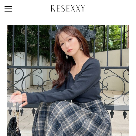
STAFF STYLE
NEWS
MAGAZINE
LOOK BOOK
NEW ARRIVAL
RANKING
STYLE PHOTO
ACCOUNT
SHOP LIST
CONCEPT
ONLINE STORE