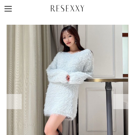
STAFF STYLE
NEWS
MAGAZINE
LOOK BOOK
NEW ARRIVAL
RANKING
STYLE PHOTO
ACCOUNT
SHOP LIST
CONCEPT
ONLINE STORE