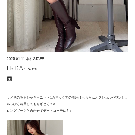
COMPANY
CONTACT
RECRUIT
FOR BUSINESS PARTNER
2025.01.11
本社STAFF
ERIKA
/ 157cm
ラメ感のあるシャギーニットはVネックでの着用はもちろんオフショルやワンショ
ルっぽく着用してもあざとくて○
ロングブーツと合わせてデートコーデにも♩