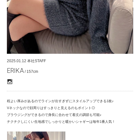
COMPANY
CONTACT
RECRUIT
FOR BUSINESS PARTNER
2025.01.12
本社STAFF
ERIKA
/ 157cm
程よい厚みがあるのでラインが出すぎずにスタイルアップできる1枚♪
Vネックなので顔周りはすっきりと見えるのもポイント◎
ブラウジングができるので身長に合わせて着丈の調節も可能♪
チクチクしにくい生地感でしっかりと暖かいシャギーは毎年1番人気！