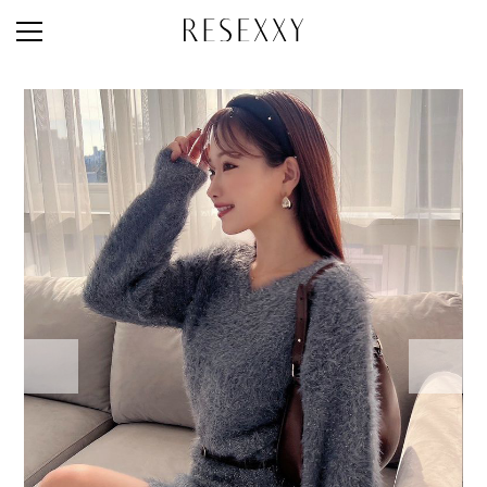
STAFF STYLE
NEWS
MAGAZINE
LOOK BOOK
NEW ARRIVAL
RANKING
STYLE PHOTO
ACCOUNT
SHOP LIST
CONCEPT
ONLINE STORE