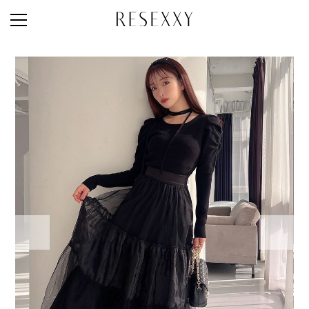
STAFF STYLE
NEWS
MAGAZINE
LOOK BOOK
NEW ARRIVAL
RANKING
STYLE PHOTO
ACCOUNT
SHOP LIST
CONCEPT
ONLINE STORE