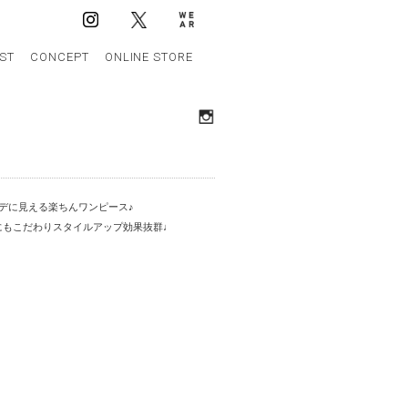
IST
CONCEPT
ONLINE STORE
デに見える楽ちんワンピース♪
にもこだわりスタイルアップ効果抜群♩