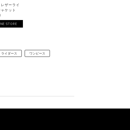
クレザーライ
ジャケット
0
INE STORE
ライダース
ワンピース