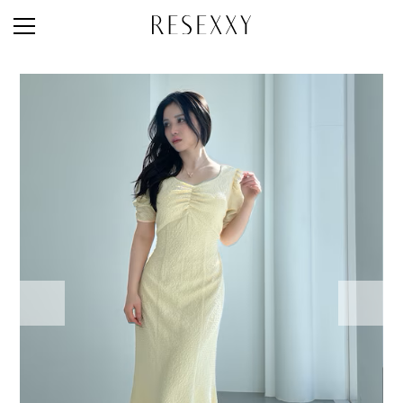
STAFF STYLE
NEWS
MAGAZINE
LOOK BOOK
NEW ARRIVAL
RANKING
STYLE PHOTO
ACCOUNT
SHOP LIST
CONCEPT
ONLINE STORE