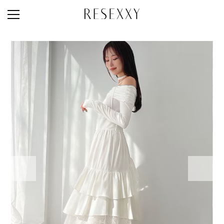
STAFF STYLE
NEWS
MAGAZINE
LOOK BOOK
NEW ARRIVAL
RANKING
STYLE PHOTO
ACCOUNT
SHOP LIST
CONCEPT
ONLINE STORE