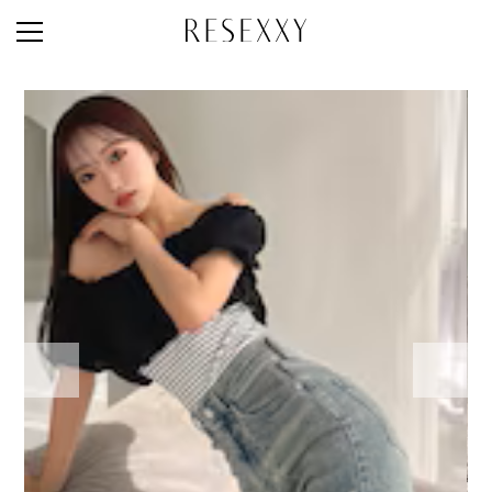
STAFF STYLE
NEWS
MAGAZINE
LOOK BOOK
NEW ARRIVAL
RANKING
STYLE PHOTO
ACCOUNT
SHOP LIST
CONCEPT
ONLINE STORE