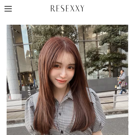
STAFF STYLE
NEWS
MAGAZINE
LOOK BOOK
NEW ARRIVAL
RANKING
STYLE PHOTO
ACCOUNT
SHOP LIST
CONCEPT
ONLINE STORE