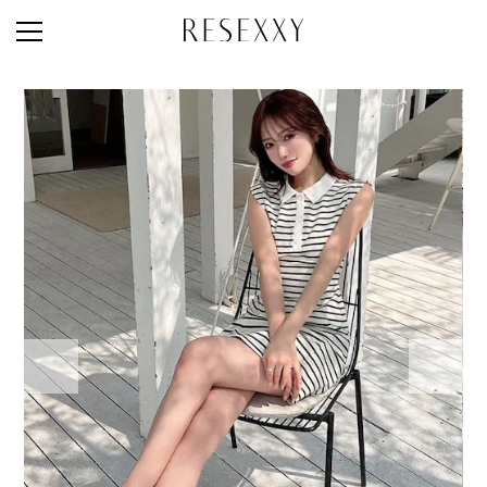
STAFF STYLE
NEWS
MAGAZINE
LOOK BOOK
NEW ARRIVAL
RANKING
STYLE PHOTO
ACCOUNT
SHOP LIST
CONCEPT
ONLINE STORE