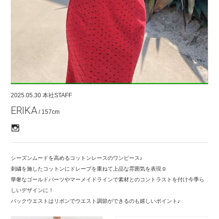
COMPANY
CONTACT
RECRUIT
FOR BUSINESS PARTNER
2025.05.30
本社STAFF
ERIKA
/ 157cm
シーズンムードを高めるコットンレースのワンピース♪
刺繍を施したコットンにドレープを重ねて上品な雰囲気を表現☺︎
華奢なゴールドパーツやマーメイドラインで素材とのコントラストを付け今季ら
しいデザインに！
バックウエストはリボンでウエスト調節ができるのも嬉しいポイント♪