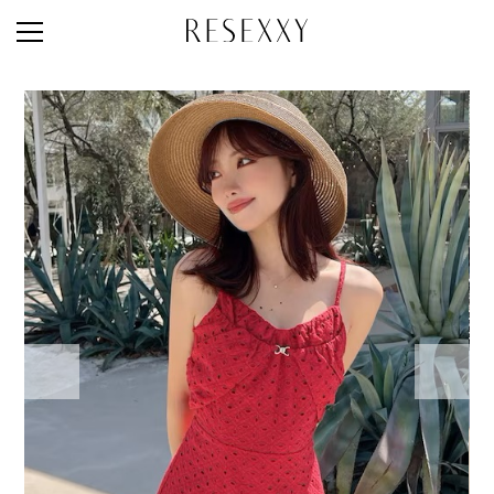
STAFF STYLE
NEWS
MAGAZINE
LOOK BOOK
NEW ARRIVAL
RANKING
STYLE PHOTO
ACCOUNT
SHOP LIST
CONCEPT
ONLINE STORE