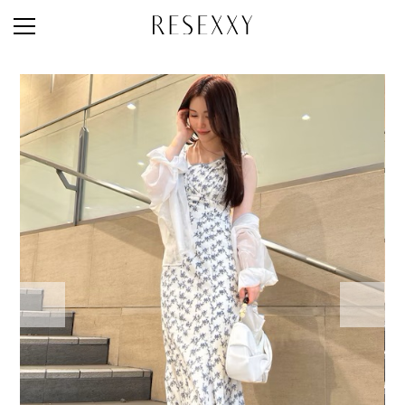
STAFF STYLE
NEWS
MAGAZINE
LOOK BOOK
NEW ARRIVAL
RANKING
STYLE PHOTO
ACCOUNT
SHOP LIST
CONCEPT
ONLINE STORE