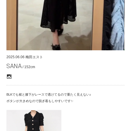
COMPANY
CONTACT
RECRUIT
FOR BUSINESS PARTNER
2025.06.06
梅田エスト
SANA
/ 152cm
BLKでも裾と膝下がレースで透けてるので重たく見えない♪
ボタンが大きめなので脱ぎ着もしやすいです✨