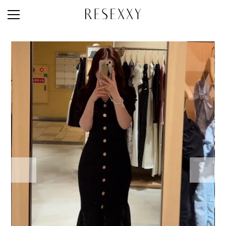
STAFF STYLE
NEWS
MAGAZINE
LOOK BOOK
NEW ARRIVAL
RANKING
STYLE PHOTO
ACCOUNT
SHOP LIST
CONCEPT
ONLINE STORE